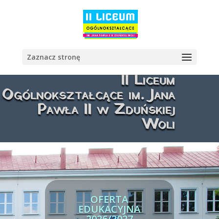
Zaznacz stronę
II Liceum
Ogólnokształcące im. Jana
Pawła II w Zduńskiej
Woli
OFERTA
EDUKACYJNA
2026/2027