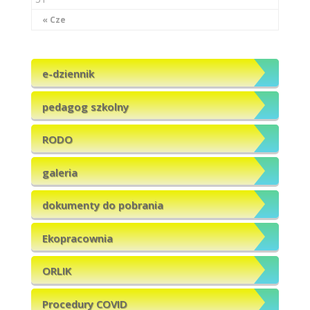
« Cze
e-dziennik
pedagog szkolny
RODO
galeria
dokumenty do pobrania
Ekopracownia
ORLIK
Procedury COVID